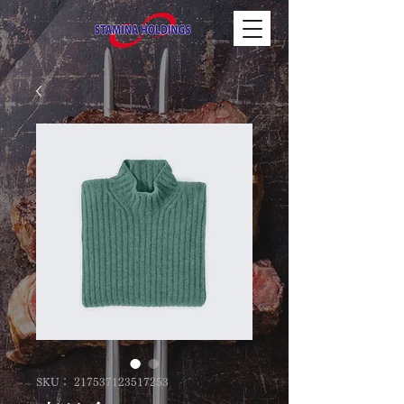
SKU： 217537123517253