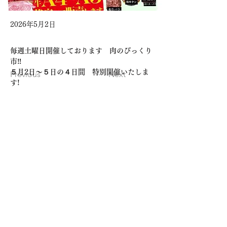
2026年5月2日
毎週土曜日開催しております　肉のびっくり
市‼️  
５月2日〜５日の４日間　特別開催いたしま
Previous
Next
す!